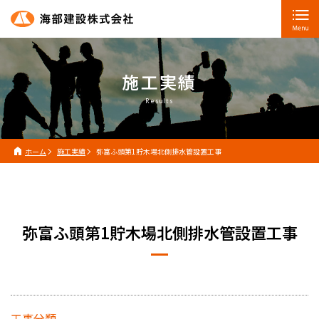
施工実績
Results
ホーム
施工実績
弥富ふ頭第1貯木場北側排水管設置工事
弥富ふ頭第1貯木場北側排水管設置工事
工事分類