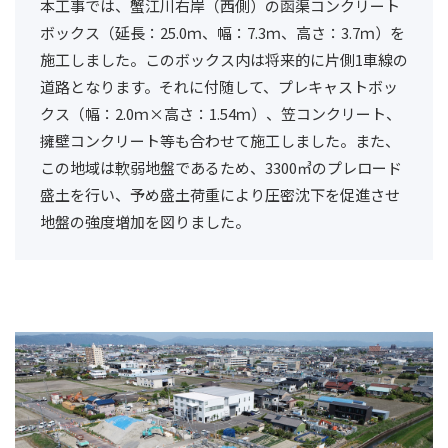
本工事では、蟹江川右岸（西側）の函渠コンクリート
ボックス（延長：25.0ｍ、幅：7.3ｍ、高さ：3.7ｍ）を
施工しました。このボックス内は将来的に片側1車線の
道路となります。それに付随して、プレキャストボッ
クス（幅：2.0ｍ×高さ：1.54ｍ）、笠コンクリート、
擁壁コンクリート等も合わせて施工しました。また、
この地域は軟弱地盤であるため、3300㎥のプレロード
盛土を行い、予め盛土荷重により圧密沈下を促進させ
地盤の強度増加を図りました。